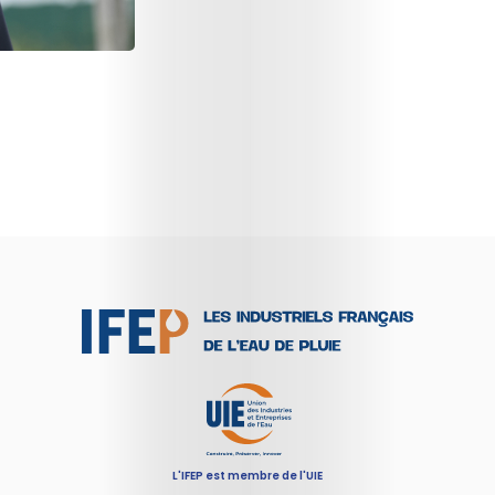
?
Actualités
Bureau
IFEP
&
Adhérents
Documents
pour
la
L'IFEP est membre de l'UIE